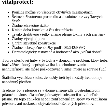
vitalprotect:
Použitie možné vo všetkých obytných miestnostiach
Šetrné k životnému prostrediu a absolútne bez zvyškových
častíc
Žiadne zdravotné riziko
Krátka doba kontaktu a čas dezinfekcia
Trvalo deaktivuje všetky známe plesne toxíny a ich alergény
Žiadny vývoj odporu
Chráni stavebné konštrukcie
Žiadne nebezpečné zložky podľa 89/542/EWG
Dermatologicky testované a hodnotené ako „veľmi dobré“
Tvorba plesňovej huby v bytoch a v domoch je problém, ktorý treba
brať vážne a ktorý neprispieva iba k znehodnocovaniu
nehnuteľností, ale môže poškodzovať v silnej miere aj zdravie ľudí.
Štatistika vychádza z toho, že každý tretí byt a každý tretí dom je
napadnutý plesňou.
Tradičný boj s plesňou sa vykonával spravidla prostredníctvom
priameho nánosu čiastočne jedovatých substancií na viditeľné
plesne. Pri tejto aplikácii neboli zohľadnené ani spóry vo vzdušnom
priestore, ani neskoršia obývateľnosť ošetrených priestorov.