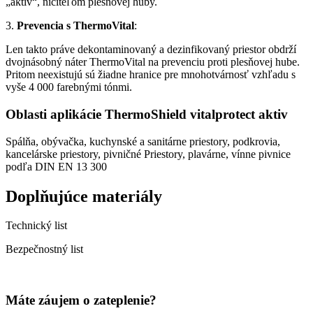
„aktiv“, ničiteľom plesňovej huby.
3.
Prevencia s ThermoVital
:
Len takto práve dekontaminovaný a dezinfikovaný priestor obdrží
dvojnásobný náter ThermoVital na prevenciu proti plesňovej hube.
Pritom neexistujú sú žiadne hranice pre mnohotvárnosť vzhľadu s
vyše 4 000 farebnými tónmi.
Oblasti aplikácie ThermoShield vitalprotect aktiv
Spálňa, obývačka, kuchynské a sanitárne priestory, podkrovia,
kancelárske priestory, pivničné Priestory, plavárne, vínne pivnice
podľa DIN EN 13 300
Doplňujúce materiály
Technický list
Bezpečnostný list
Máte záujem o zateplenie?