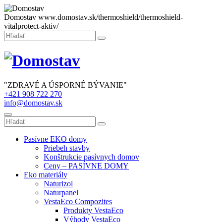
Domostav
www.domostav.sk/thermoshield/thermoshield-
vitalprotect-aktiv/
Zatvoriť
Hľadať:
Hľadať
"ZDRAVÉ A ÚSPORNÉ BÝVANIE"
+421 908 722 270
info@domostav.sk
Menu
Hľadať:
Hľadať
Pasívne EKO domy
Priebeh stavby
Konštrukcie pasívnych domov
Ceny – PASÍVNE DOMY
Eko materiály
Naturizol
Naturpanel
VestaEco Compozites
Produkty VestaEco
Výhody VestaEco