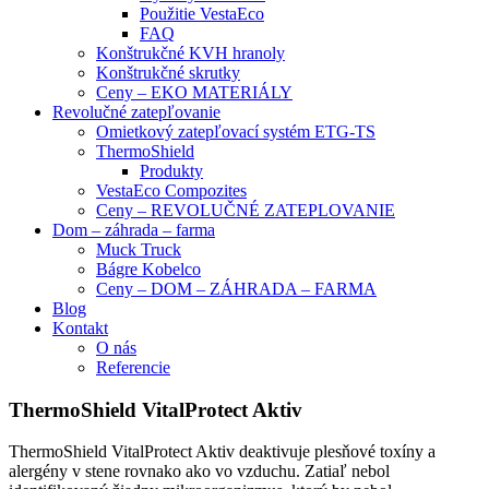
Použitie VestaEco
FAQ
Konštrukčné KVH hranoly
Konštrukčné skrutky
Ceny – EKO MATERIÁLY
Revolučné zatepľovanie
Omietkový zatepľovací systém ETG-TS
ThermoShield
Produkty
VestaEco Compozites
Ceny – REVOLUČNÉ ZATEPLOVANIE
Dom – záhrada – farma
Muck Truck
Bágre Kobelco
Ceny – DOM – ZÁHRADA – FARMA
Blog
Kontakt
O nás
Referencie
ThermoShield VitalProtect Aktiv
ThermoShield VitalProtect Aktiv deaktivuje plesňové toxíny a
alergény v stene rovnako ako vo vzduchu. Zatiaľ nebol