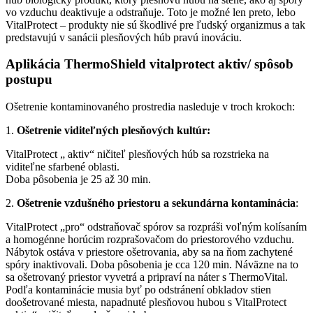
vo vzduchu deaktivuje a odstraňuje. Toto je možné len preto, lebo
VitalProtect – produkty nie sú škodlivé pre ľudský organizmus a tak
predstavujú v sanácii plesňových húb pravú inováciu.
Aplikácia ThermoShield vitalprotect aktiv/ spôsob
postupu
Ošetrenie kontaminovaného prostredia nasleduje v troch krokoch:
1.
Ošetrenie viditeľných plesňových kultúr:
VitalProtect „ aktiv“ ničiteľ plesňových húb sa rozstrieka na
viditeľne sfarbené oblasti.
Doba pôsobenia je 25 až 30 min.
2.
Ošetrenie vzdušného priestoru a sekundárna kontaminácia
:
VitalProtect „pro“ odstraňovač spórov sa rozpráši voľným kolísaním
a homogénne horúcim rozprašovačom do priestorového vzduchu.
Nábytok ostáva v priestore ošetrovania, aby sa na ňom zachytené
spóry inaktivovali. Doba pôsobenia je cca 120 min. Náväzne na to
sa ošetrovaný priestor vyvetrá a pripraví na náter s ThermoVital.
Podľa kontaminácie musia byť po odstránení obkladov stien
doošetrované miesta, napadnuté plesňovou hubou s VitalProtect