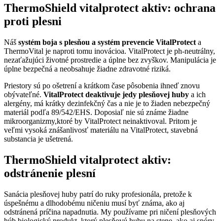
ThermoShield vitalprotect aktiv: ochrana
proti plesni
Náš
systém boja s plesňou a systém prevencie VitalProtect
a
ThermoVital je naproti tomu inovácioa. VitalProtect je ph-neutrálny,
nezaťažujúci životné prostredie a úplne bez zvyškov. Manipulácia je
úplne bezpečná a neobsahuje žiadne zdravotné riziká.
Priestory sú po ošetrení a krátkom čase pôsobenia ihneď znovu
obývateľné.
VitalProtect deaktivuje jedy plesňovej huby
a ich
alergény, má krátky dezinfekčný čas a nie je to žiaden nebezpečný
materiál podľa 89/542/EHS. Doposiaľ nie sú známe žiadne
mikroorganizmy,ktoré by VitalProtect neinaktivoval. Pritom je
veľmi vysoká znášanlivosť materiálu na VitalProtect, stavebná
substancia je ušetrená.
ThermoShield vitalprotect aktiv:
odstránenie plesní
Sanácia plesňovej huby patrí do ruky profesionála, pretože k
úspešnému a dlhodobému ničeniu musí byť známa, ako aj
odstránená príčina napadnutia. My používame pri ničení plesňových
húb biologický produkt, ktorý plesňovú hubu na stene, ako aj spóry