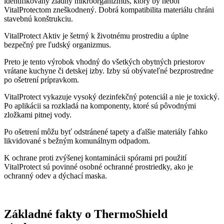
identifikovaný žiadny mikroorganizmus, ktorý by nebol
VitalProtectom zneškodnený. Dobrá kompatibilita materiálu chráni
stavebnú konštrukciu.
VitalProtect Aktiv je šetrný k životnému prostrediu a úplne
bezpečný pre ľudský organizmus.
Preto je tento výrobok vhodný do všetkých obytných priestorov
vrátane kuchyne či detskej izby. Izby sú obývateľné bezprostredne
po ošetrení prípravkom.
VitalProtect vykazuje vysoký dezinfekčný potenciál a nie je toxický.
Po aplikácii sa rozkladá na komponenty, ktoré sú pôvodnými
zložkami pitnej vody.
Po ošetrení môžu byť odstránené tapety a ďalšie materiály ľahko
likvidované s bežným komunálnym odpadom.
K ochrane proti zvýšenej kontaminácii spórami pri použití
VitalProtect sú povinné osobné ochranné prostriedky, ako je
ochranný odev a dýchací maska.
Základné fakty o ThermoShield