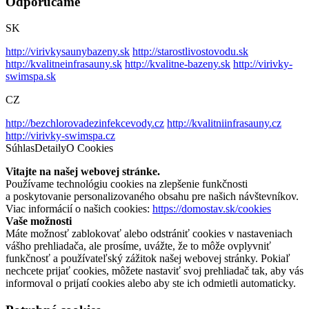
Odporúčame
SK
http://virivkysaunybazeny.sk
http://starostlivostovodu.sk
http://kvalitneinfrasauny.sk
http://kvalitne-bazeny.sk
http://virivky-
swimspa.sk
CZ
http://bezchlorovadezinfekcevody.cz
http://kvalitniinfrasauny.cz
http://virivky-swimspa.cz
Súhlas
Detaily
O Cookies
Vitajte na našej webovej stránke.
Používame technológiu cookies na zlepšenie funkčnosti
a poskytovanie personalizovaného obsahu pre našich návštevníkov.
Viac informácií o našich cookies:
https://domostav.sk/cookies
Vaše možnosti
Máte možnosť zablokovať alebo odstrániť cookies v nastaveniach
vášho prehliadača, ale prosíme, uvážte, že to môže ovplyvniť
funkčnosť a používateľský zážitok našej webovej stránky. Pokiaľ
nechcete prijať cookies, môžete nastaviť svoj prehliadač tak, aby vás
informoval o prijatí cookies alebo aby ste ich odmietli automaticky.