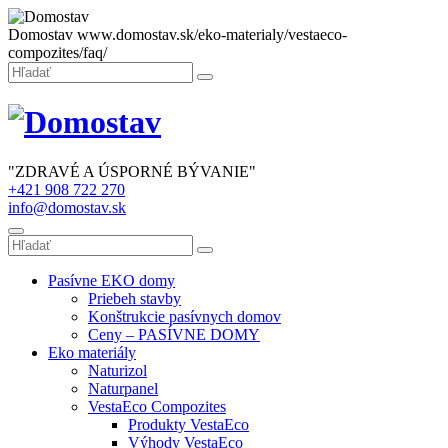
Domostav
www.domostav.sk/eko-materialy/vestaeco-
compozites/faq/
Zatvoriť
Hľadať:
Hľadať
"ZDRAVÉ A ÚSPORNÉ BÝVANIE"
+421 908 722 270
info@domostav.sk
Menu
Hľadať:
Hľadať
Pasívne EKO domy
Priebeh stavby
Konštrukcie pasívnych domov
Ceny – PASÍVNE DOMY
Eko materiály
Naturizol
Naturpanel
VestaEco Compozites
Produkty VestaEco
Výhody VestaEco