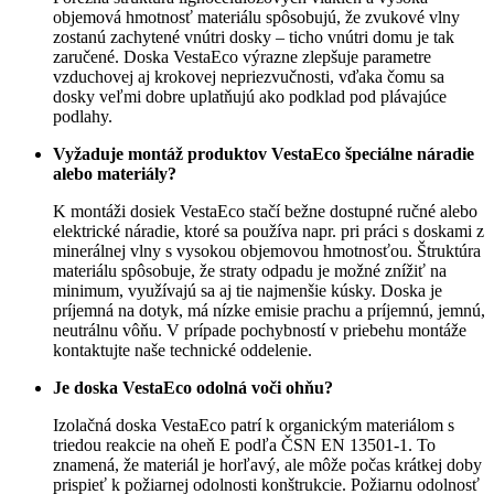
objemová hmotnosť materiálu spôsobujú, že zvukové vlny
zostanú zachytené vnútri dosky – ticho vnútri domu je tak
zaručené. Doska VestaEco výrazne zlepšuje parametre
vzduchovej aj krokovej nepriezvučnosti, vďaka čomu sa
dosky veľmi dobre uplatňujú ako podklad pod plávajúce
podlahy.
Vyžaduje montáž produktov VestaEco špeciálne náradie
alebo materiály?
K montáži dosiek VestaEco stačí bežne dostupné ručné alebo
elektrické náradie, ktoré sa používa napr. pri práci s doskami z
minerálnej vlny s vysokou objemovou hmotnosťou. Štruktúra
materiálu spôsobuje, že straty odpadu je možné znížiť na
minimum, využívajú sa aj tie najmenšie kúsky. Doska je
príjemná na dotyk, má nízke emisie prachu a príjemnú, jemnú,
neutrálnu vôňu. V prípade pochybností v priebehu montáže
kontaktujte naše technické oddelenie.
Je doska VestaEco odolná voči ohňu?
Izolačná doska VestaEco patrí k organickým materiálom s
triedou reakcie na oheň E podľa ČSN EN 13501-1. To
znamená, že materiál je horľavý, ale môže počas krátkej doby
prispieť k požiarnej odolnosti konštrukcie. Požiarnu odolnosť