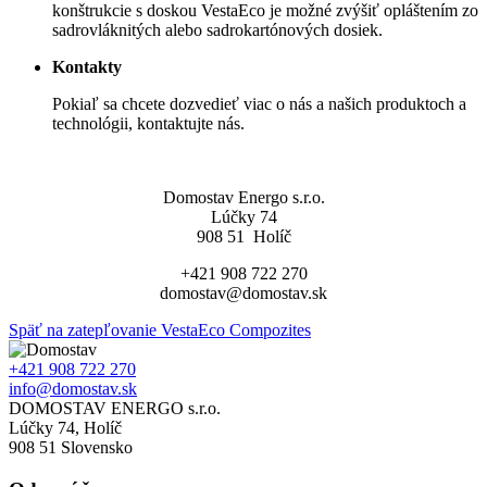
konštrukcie s doskou VestaEco je možné zvýšiť opláštením zo
sadrovláknitých alebo sadrokartónových dosiek.
Kontakty
Pokiaľ sa chcete dozvedieť viac o nás a našich produktoch a
technológii, kontaktujte nás.
Domostav Energo s.r.o.
Lúčky 74
908 51 Holíč
+421 908 722 270
domostav@domostav.sk
Späť na zatepľovanie VestaEco Compozites
+421 908 722 270
info@domostav.sk
DOMOSTAV ENERGO s.r.o.
Lúčky 74, Holíč
908 51 Slovensko