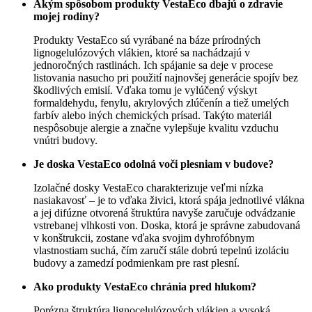
Akým spôsobom produkty VestaEco dbajú o zdravie
mojej rodiny?
Produkty VestaEco sú vyrábané na báze prírodných
lignogelulózových vlákien, ktoré sa nachádzajú v
jednoročných rastlinách. Ich spájanie sa deje v procese
listovania nasucho pri použití najnovšej generácie spojív bez
škodlivých emisií. Vďaka tomu je vylúčený výskyt
formaldehydu, fenylu, akrylových zlúčenín a tiež umelých
farbív alebo iných chemických prísad. Takýto materiál
nespôsobuje alergie a značne vylepšuje kvalitu vzduchu
vnútri budovy.
Je doska VestaEco odolná voči plesniam v budove?
Izolačné dosky VestaEco charakterizuje veľmi nízka
nasiakavosť – je to vďaka živici, ktorá spája jednotlivé vlákna
a jej difúzne otvorená štruktúra navyše zaručuje odvádzanie
vstrebanej vlhkosti von. Doska, ktorá je správne zabudovaná
v konštrukcii, zostane vďaka svojim dyhrofóbnym
vlastnostiam suchá, čím zaručí stále dobrú tepelnú izoláciu
budovy a zamedzí podmienkam pre rast plesní.
Ako produkty VestaEco chránia pred hlukom?
Porézna štruktúra lignocelulózových vlákien a vysoká