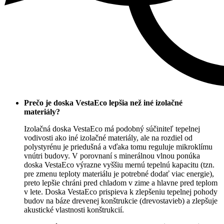
Prečo je doska VestaEco lepšia než iné izolačné
materiály?
Izolačná doska VestaEco má podobný súčiniteľ tepelnej
vodivosti ako iné izolačné materiály, ale na rozdiel od
polystyrénu je priedušná a vďaka tomu reguluje mikroklímu
vnútri budovy. V porovnaní s minerálnou vlnou ponúka
doska VestaEco výrazne vyššiu mernú tepelnú kapacitu (tzn.
pre zmenu teploty materiálu je potrebné dodať viac energie),
preto lepšie chráni pred chladom v zime a hlavne pred teplom
v lete. Doska VestaEco prispieva k zlepšeniu tepelnej pohody
budov na báze drevenej konštrukcie (drevostavieb) a zlepšuje
akustické vlastnosti konštrukcií.