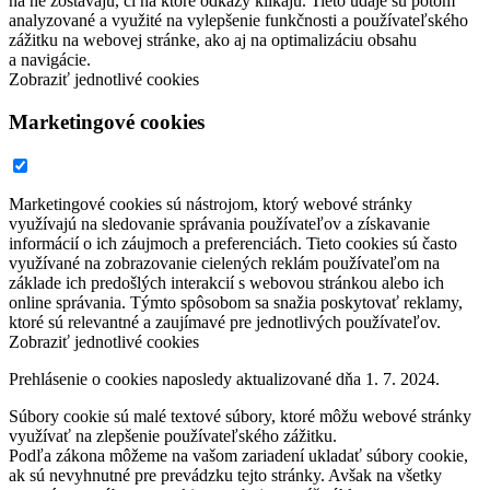
na ne zostávajú, či na ktoré odkazy klikajú. Tieto údaje sú potom
analyzované a využité na vylepšenie funkčnosti a používateľského
zážitku na webovej stránke, ako aj na optimalizáciu obsahu
a navigácie.
Zobraziť jednotlivé cookies
Marketingové cookies
Marketingové cookies sú nástrojom, ktorý webové stránky
využívajú na sledovanie správania používateľov a získavanie
informácií o ich záujmoch a preferenciách. Tieto cookies sú často
využívané na zobrazovanie cielených reklám používateľom na
základe ich predošlých interakcií s webovou stránkou alebo ich
online správania. Týmto spôsobom sa snažia poskytovať reklamy,
ktoré sú relevantné a zaujímavé pre jednotlivých používateľov.
Zobraziť jednotlivé cookies
Prehlásenie o cookies naposledy aktualizované dňa 1. 7. 2024.
Súbory cookie sú malé textové súbory, ktoré môžu webové stránky
využívať na zlepšenie používateľského zážitku.
Podľa zákona môžeme na vašom zariadení ukladať súbory cookie,
ak sú nevyhnutné pre prevádzku tejto stránky. Avšak na všetky