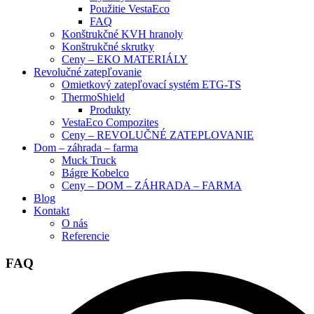
Použitie VestaEco
FAQ
Konštrukčné KVH hranoly
Konštrukčné skrutky
Ceny – EKO MATERIÁLY
Revolučné zatepľovanie
Omietkový zatepľovací systém ETG-TS
ThermoShield
Produkty
VestaEco Compozites
Ceny – REVOLUČNÉ ZATEPLOVANIE
Dom – záhrada – farma
Muck Truck
Bágre Kobelco
Ceny – DOM – ZÁHRADA – FARMA
Blog
Kontakt
O nás
Referencie
FAQ