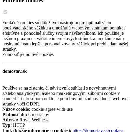
Potrebné cookies
Funkčné cookies sú dôležitým nástrojom pre optimalizáciu
používateľského zážitku a umožňujú webovým stránkam ponúkať
efektívne a pohodlné služby svojim návštevníkom. Ich použitie je
bežnou praxou na väčšine internetových stránok a umožňuje nám
poskytnúť vám lepší a personalizovaný zážitok pri prehliadaní našej
stránky.
Zobraziť jednotlivé cookies
domostav.sk
Používa sa na zistenie, či návštevník súhlasil s nevyhnutnými
a/alebo analytickými a/alebo marketingovými súbormi cookie v
banneri. Tento súbor cookie je potrebný pre zodpovednosť webovej
stránky voči GDPR.
Názov cookie:
cookie-agree-with-use
Platnosť do:
6 mesiacov
Adresa:
Royal Wellness
Typ:
HTTP
Link (bližšie informácie o cookies):
https://domostav.sk/cookies