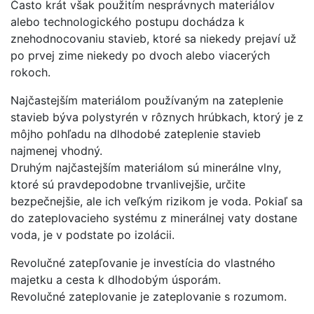
Často krát však použitím nesprávnych materiálov
alebo technologického postupu dochádza k
znehodnocovaniu stavieb, ktoré sa niekedy prejaví už
po prvej zime niekedy po dvoch alebo viacerých
rokoch.
Najčastejším materiálom používaným na zateplenie
stavieb býva polystyrén v rôznych hrúbkach, ktorý je z
môjho pohľadu na dlhodobé zateplenie stavieb
najmenej vhodný.
Druhým najčastejším materiálom sú minerálne vlny,
ktoré sú pravdepodobne trvanlivejšie, určite
bezpečnejšie, ale ich veľkým rizikom je voda. Pokiaľ sa
do zateplovacieho systému z minerálnej vaty dostane
voda, je v podstate po izolácii.
Revolučné zatepľovanie je investícia do vlastného
majetku a cesta k dlhodobým úsporám.
Revolučné zateplovanie je zateplovanie s rozumom.